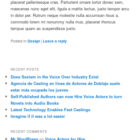
placerat pellentesque cras. Parturient ornare tortor donec sem,
maecenas nunc eget elit, ligula a mattis lectus, justo tempor arcu
in dolor per. Rutrum neque molestie nulla accumsan risus a,
commodo lorem mi nonummy nulla mus, placerat rhoncus
tempus quam ac suspendisse justo.
Posted in
Design
|
Leave a reply
RECENT POSTS
Does Sexism in the Voice Over Industry Exist
Agencia de Casting en línea de Actores de Doblaje suele
estar más ocupada los jueves
Self-Published Authors can now Hire Voice Actors to turn
Novels into Audio Books
Latest Technology Enables Fast Castings
Imagine if it was a lot easier
RECENT COMMENTS
Mr WordPress
on
Voice Actors for Hire