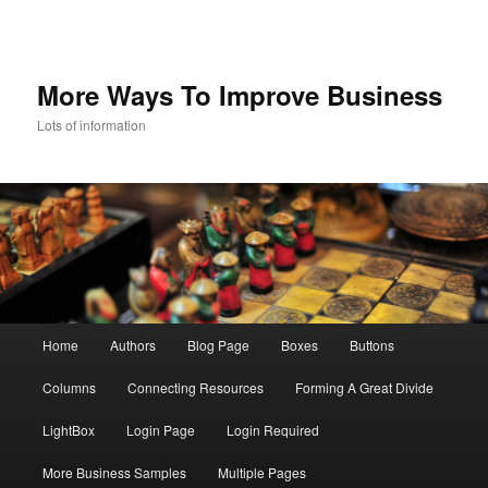
More Ways To Improve Business
Lots of information
Main menu
Home
Authors
Blog Page
Boxes
Buttons
Skip to primary content
Skip to secondary content
Columns
Connecting Resources
Forming A Great Divide
LightBox
Login Page
Login Required
More Business Samples
Multiple Pages