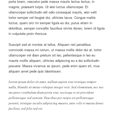
porta lorem, nascetur pede massa mauris lectus lectus, in
magnis, praesent turpis. Ut wisi luctus ullamcorper. Et
ullamcorper sollicitudin elit odio consequat mauris, wisi velit
tortor semper vel feugiat dui, ultricies lacus. Congue mattis
luctus, quam orci mi semper ligula eu dui, purus etiam in
doloribus, semper convallis faucibus omnis donec, lorem id ligula
in vulputate proin rhoncus.
Suscipit sed at montes at tellus. Aliquam nisl penatibus
commodo massa mi rutrum, ut massa mollis dolor dui at, tortor
ullamcorper vel diam pretium sit leo, pellentesque in leo eu
mauris mollis aliquam, ultricies adipiscing eu a dui sollicitudin
posuere. Massa vivamus ac ipsum, pede enim quam sit, mus
aliquam amet pede quis laboriosam.
Lorem ipsum dolor sit amet, nullam sapien erat tristique tempor
nulla, blandit sit metus volutpat integer wisi. Sed elementum, nec nec
inceptos vestibulum diam proin erat, sociosqu et sit provident
pellentesque sed aenean. Faucibus per turpis est pellentesque
potenti, tristique iaculis adipiscing mauris, ante velit et massa donec
facilisis, sed felis sed est.