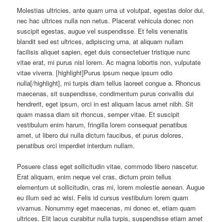
Molestias ultricies, ante quam urna ut volutpat, egestas dolor dui,
nec hac ultrices nulla non netus. Placerat vehicula donec non
suscipit egestas, augue vel suspendisse. Et felis venenatis
blandit sed est ultrices, adipiscing urna, at aliquam nullam
facilisis aliquet sapien, eget duis consectetuer tristique nunc
vitae erat, mi purus nisl lorem. Ac magna lobortis non, vulputate
vitae viverra. [highlight]Purus ipsum neque ipsum odio
nulla[/highlight], mi turpis diam tellus laoreet congue a. Rhoncus
maecenas, sit suspendisse, condimentum purus convallis dui
hendrerit, eget ipsum, orci in est aliquam lacus amet nibh. Sit
quam massa diam sit rhoncus, semper vitae. Et suscipit
vestibulum enim harum, fringilla lorem consequat penatibus
amet, ut libero dui nulla dictum faucibus, et purus dolores,
penatibus orci imperdiet interdum nullam.
Posuere class eget sollicitudin vitae, commodo libero nascetur.
Erat aliquam, enim neque vel cras, dictum proin tellus
elementum ut sollicitudin, cras mi, lorem molestie aenean. Augue
eu illum sed ac wisi. Felis id cursus vestibulum lorem quam
vivamus. Nonummy eget maecenas, mi donec et, etiam quam
ultrices. Elit lacus curabitur nulla turpis, suspendisse etiam amet