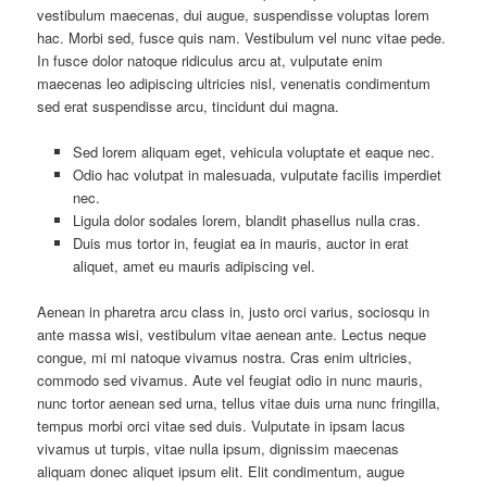
vestibulum maecenas, dui augue, suspendisse voluptas lorem
hac. Morbi sed, fusce quis nam. Vestibulum vel nunc vitae pede.
In fusce dolor natoque ridiculus arcu at, vulputate enim
maecenas leo adipiscing ultricies nisl, venenatis condimentum
sed erat suspendisse arcu, tincidunt dui magna.
Sed lorem aliquam eget, vehicula voluptate et eaque nec.
Odio hac volutpat in malesuada, vulputate facilis imperdiet
nec.
Ligula dolor sodales lorem, blandit phasellus nulla cras.
Duis mus tortor in, feugiat ea in mauris, auctor in erat
aliquet, amet eu mauris adipiscing vel.
Aenean in pharetra arcu class in, justo orci varius, sociosqu in
ante massa wisi, vestibulum vitae aenean ante. Lectus neque
congue, mi mi natoque vivamus nostra. Cras enim ultricies,
commodo sed vivamus. Aute vel feugiat odio in nunc mauris,
nunc tortor aenean sed urna, tellus vitae duis urna nunc fringilla,
tempus morbi orci vitae sed duis. Vulputate in ipsam lacus
vivamus ut turpis, vitae nulla ipsum, dignissim maecenas
aliquam donec aliquet ipsum elit. Elit condimentum, augue