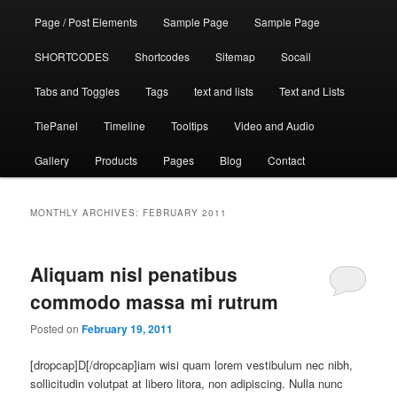
Page / Post Elements
Sample Page
Sample Page
SHORTCODES
Shortcodes
Sitemap
Socail
Tabs and Toggles
Tags
text and lists
Text and Lists
TiePanel
Timeline
Tooltips
Video and Audio
Gallery
Products
Pages
Blog
Contact
MONTHLY ARCHIVES:
FEBRUARY 2011
Aliquam nisl penatibus
commodo massa mi rutrum
Posted on
February 19, 2011
[dropcap]D[/dropcap]iam wisi quam lorem vestibulum nec nibh,
sollicitudin volutpat at libero litora, non adipiscing. Nulla nunc